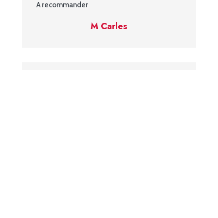
A recommander
M Carles
Qualité et
professionnalisme
J’ai fait appel à Monsieur MARIN pour une
réfection partielle de toiture compliquée
puisque comprenant des panneaux
photovoltaïque.
Peu de professionnels sont susceptibles